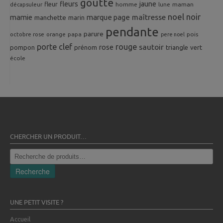
goutte
fleurs
jaune
fleur
homme
maman
décapsuleur
lune
noel
noir
mamie
marque page
maîtresse
manchette
marin
pendante
parure
octobre rose
orange
pois
papa
pere noel
porte clef
rouge
rose
sautoir
pompon
prénom
triangle
vert
école
CHERCHER UN PRODUIT…
Recherche
pour :
Recherche
UNE PETIT VISITE ?
Accueil