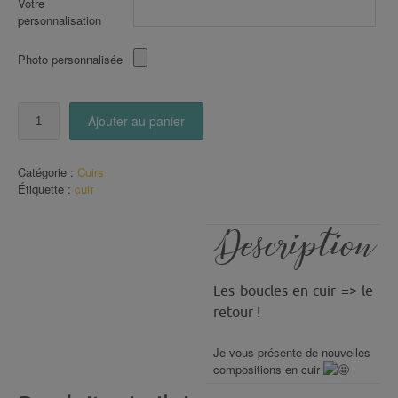
Votre
personnalisation
Photo personnalisée
quantité
Ajouter au panier
de
boucles
en
Catégorie :
Cuirs
CUIR
Étiquette :
cuir
Dorées
(114)
Description
Les boucles en cuir => le
retour !
Je vous présente de nouvelles
compositions en cuir