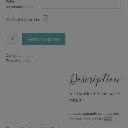
Votre
personnalisation
Photo personnalisée
quantité
Ajouter au panier
de
boucles
en
Catégorie :
Cuirs
CUIR
Étiquette :
cuir
Dorées
(104)
Description
Les boucles en cuir => le
retour !
Je vous présente de nouvelles
compositions en cuir