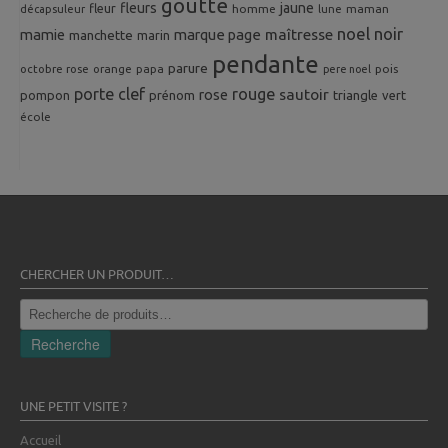
goutte
fleurs
jaune
fleur
homme
maman
décapsuleur
lune
noel
noir
mamie
marque page
maîtresse
manchette
marin
pendante
parure
octobre rose
orange
pois
papa
pere noel
porte clef
rouge
rose
sautoir
pompon
prénom
triangle
vert
école
CHERCHER UN PRODUIT…
Recherche
pour :
Recherche
UNE PETIT VISITE ?
Accueil