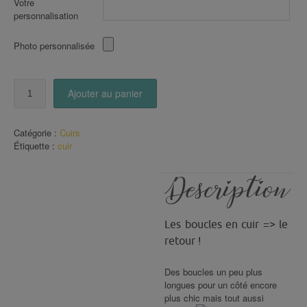
Votre
personnalisation
Photo personnalisée
quantité
Ajouter au panier
de
Boucles
en
Catégorie :
Cuirs
CUIR
Étiquette :
cuir
Argentées
(143)
Description
Les boucles en cuir => le
retour !
Des boucles un peu plus
longues pour un côté encore
plus chic mais tout aussi