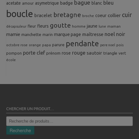
bague
bleu
badge
acetate
asymetrique
blanc
amour
boucle
bretagne
cuir
collier
bracelet
coeur
broche
goutte
fleurs
jaune
fleur
homme
maman
décapsuleur
lune
noel
noir
mamie
marque page
maîtresse
manchette
marin
pendante
parure
octobre rose
orange
pois
papa
pere noel
porte clef
rouge
rose
sautoir
pompon
prénom
triangle
vert
école
CHERCHER UN PRODUIT…
Recherche
pour :
Recherche