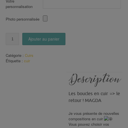
Votre
personnalisation
Photo personnalisée
quantité
Ajouter au panier
de
boucles
en
Catégorie :
Cuirs
CUIR
Étiquette :
cuir
Argentées
(120)
Description
Les boucles en cuir => le
retour ! MAGDA
Je vous présente de nouvelles
compositions en cuir
Vous pouvez choisir vos