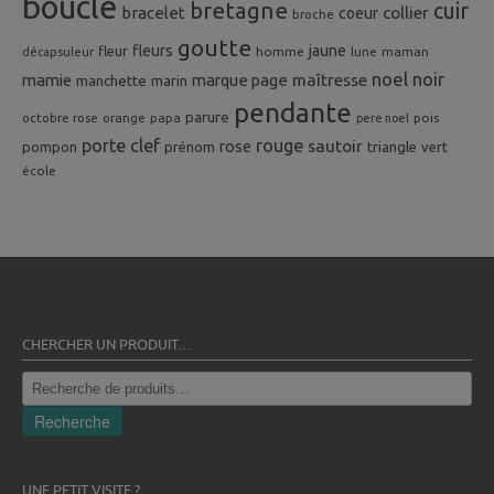
boucle
bretagne
cuir
collier
bracelet
coeur
broche
goutte
fleurs
jaune
fleur
homme
maman
décapsuleur
lune
noel
noir
mamie
marque page
maîtresse
manchette
marin
pendante
parure
octobre rose
orange
pois
papa
pere noel
porte clef
rouge
rose
sautoir
pompon
prénom
triangle
vert
école
CHERCHER UN PRODUIT…
Recherche
pour :
Recherche
UNE PETIT VISITE ?