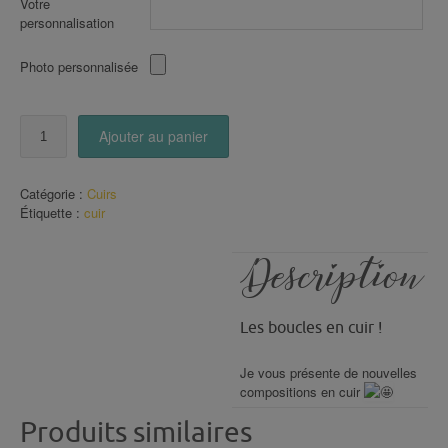
Votre
personnalisation
Photo personnalisée
quantité
Ajouter au panier
de
boucles
en
Catégorie :
Cuirs
CUIR
Étiquette :
cuir
(136)
Description
Les boucles en cuir !
Je vous présente de nouvelles
compositions en cuir
Produits similaires