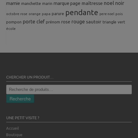
noel
noir
mamie
marque page
maîtresse
manchette
marin
pendante
parure
octobre rose
orange
pois
papa
pere noel
porte clef
rouge
rose
sautoir
pompon
prénom
triangle
vert
école
CHERCHER UN PRODUIT…
Recherche
pour :
Recherche
UNE PETIT VISITE ?
Accueil
Boutique