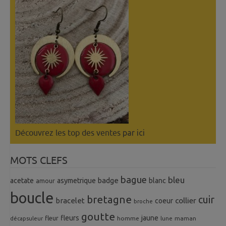
Découvrez les top des ventes
par ici
MOTS CLEFS
bague
bleu
badge
acetate
asymetrique
blanc
amour
boucle
bretagne
cuir
collier
bracelet
coeur
broche
goutte
fleurs
jaune
fleur
homme
maman
décapsuleur
lune