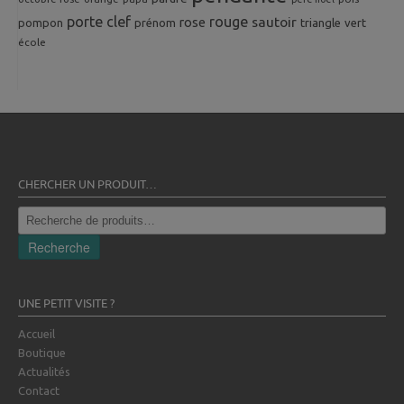
porte clef
rouge
rose
sautoir
pompon
prénom
triangle
vert
école
CHERCHER UN PRODUIT…
Recherche
pour :
Recherche
UNE PETIT VISITE ?
Accueil
Boutique
Actualités
Contact