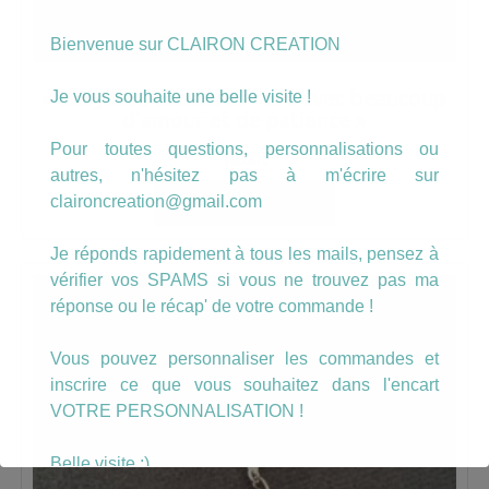
Bienvenue sur CLAIRON CREATION
« Les jolies choses se font avec beaucoup
Je vous souhaite une belle visite !
d’amour et de patience »
Pour toutes questions, personnalisations ou
18.00
€
autres, n'hésitez pas à m'écrire sur
claironcreation@gmail.com
AJOUTER AU PANIER
Je réponds rapidement à tous les mails, pensez à
vérifier vos SPAMS si vous ne trouvez pas ma
réponse ou le récap' de votre commande !
Vous pouvez personnaliser les commandes et
inscrire ce que vous souhaitez dans l'encart
VOTRE PERSONNALISATION !
Belle visite :)