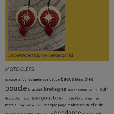
Découvrez les top des ventes
par ici
MOTS CLEFS
bague
bleu
badge
acetate
asymetrique
blanc
amour
boucle
bretagne
cuir
collier
bracelet
coeur
broche
goutte
fleurs
jaune
fleur
homme
maman
décapsuleur
lune
noel
noir
mamie
marque page
maîtresse
manchette
marin
pendante
parure
octobre rose
orange
pois
papa
pere noel