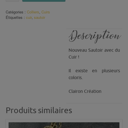
Sautoir
Cuir
Catégories :
Colliers
,
Cuirs
(6)
Étiquettes :
cuir
,
sautoir
Description
Nouveau Sautoir avec du
Cuir !
Il existe en plusieurs
coloris.
Clairon Création
Produits similaires