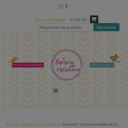
modal-check
0.00€ (0)
Sign In / Register
Recherche
Recherche
pour :
MENU
ACCUEIL
/
BRACELETS
/
CHAÎNETTE
/ BRACELET SEQUINS FRAMBOISE (3)