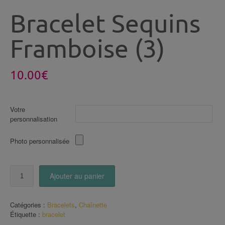
Bracelet Sequins
Framboise (3)
10.00
€
Votre
personnalisation
Photo personnalisée
quantité
Ajouter au panier
de
Bracelet
Sequins
Catégories :
Bracelets
,
Chaînette
Framboise
Étiquette :
bracelet
(3)