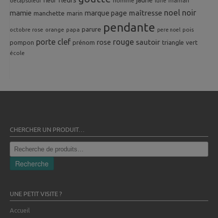
fleurs
jaune
fleur
homme
maman
décapsuleur
lune
noel
noir
mamie
marque page
maîtresse
manchette
marin
pendante
parure
octobre rose
orange
pois
papa
pere noel
porte clef
rouge
rose
sautoir
pompon
prénom
triangle
vert
école
CHERCHER UN PRODUIT…
Recherche
pour :
Recherche
UNE PETIT VISITE ?
Accueil