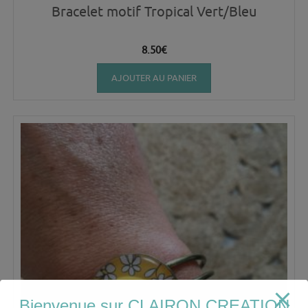
Bracelet motif Tropical Vert/Bleu
8.50
€
AJOUTER AU PANIER
Bienvenue sur CLAIRON CREATION