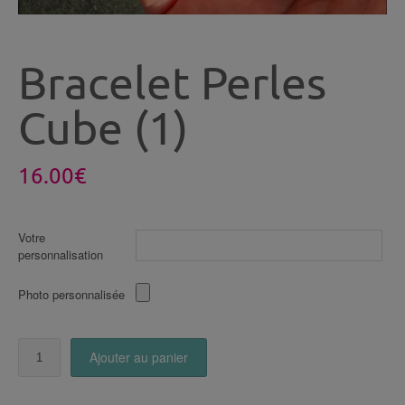
Bracelet Perles
Cube (1)
16.00
€
Votre
personnalisation
Photo personnalisée
quantité
Ajouter au panier
de
Bracelet
Perles