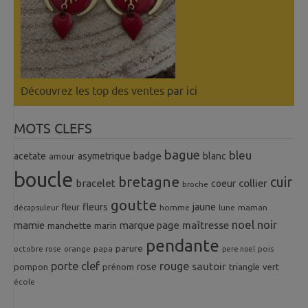
Découvrez les top des ventes
par ici
MOTS CLEFS
bague
bleu
badge
acetate
asymetrique
blanc
amour
boucle
bretagne
cuir
collier
bracelet
coeur
broche
goutte
fleurs
jaune
fleur
homme
maman
décapsuleur
lune
noel
noir
mamie
marque page
maîtresse
manchette
marin
pendante
parure
octobre rose
orange
pois
papa
pere noel
porte clef
rouge
rose
sautoir
pompon
prénom
triangle
vert
école