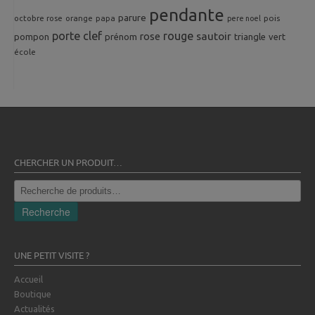
pendante
parure
octobre rose
orange
pois
papa
pere noel
porte clef
rouge
rose
sautoir
pompon
prénom
triangle
vert
école
CHERCHER UN PRODUIT…
Recherche
pour :
Recherche
UNE PETIT VISITE ?
Accueil
Boutique
Actualités