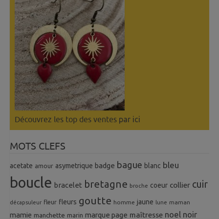
Découvrez les top des ventes
par ici
MOTS CLEFS
bague
bleu
badge
acetate
asymetrique
blanc
amour
boucle
bretagne
cuir
collier
bracelet
coeur
broche
goutte
fleurs
jaune
fleur
homme
maman
décapsuleur
lune
noel
noir
mamie
marque page
maîtresse
manchette
marin