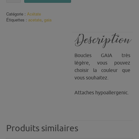
Boucles
Gaïa
Catégorie :
Acétate
sans
Étiquettes :
acetate
,
gaia
les
attaches
Description
Boucles GAIA très
légère, vous pouvez
choisir la couleur que
vous souhaitez.
Attaches hypoallergenic.
Produits similaires